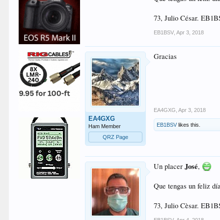
73, Julio César. EB
EB1BSV
,
Apr 3, 2018
Gracias
EA4GXG
,
Apr 3, 2018
EA4GXG
EB1BSV
likes this.
Ham Member
QRZ Page
José
Un placer
,
Que tengas un feliz dí
73, Julio Cèsar. EB