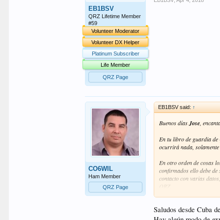
EB1BSV
,
Apr 4, 2018
EB1BSV
QRZ Lifetime Member
#59
Volunteer Moderator
Volunteer DX Helper
Platinum Subscriber
Life Member
QRZ Page
EB1BSV said:
↑
Buenos días
Jose
, encant
En tu libro de guardia de
ocurrirá nada, solamente 
En otro orden de cosas l
CO6WIL
confirmados ello debe de s
Ham Member
contacto con varias dato
QRZ.
QRZ Page
Aquí mas abajo te dejo un 
Saludos desde Cuba de
http://logbook.qrz.com/pa
Hay algún modo de exp