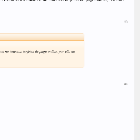
as.
#5
 no tenemos tarjetas de pago online, por ello no
#6