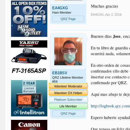
Muchas gracias
EA4GXG
Ham Member
EA4GXG
,
Apr 2, 2018
QRZ Page
Jose
Buenos días
, enc
En tu libro de guardia
ocurrirá nada, solamen
En otro orden de cosa
confirmados ello debe 
EB1BSV
insertar ese contacto 
QRZ Lifetime Member
#59
confirmado por QRZ.
Volunteer Moderator
Volunteer DX Helper
Aquí mas abajo te dejo
Platinum Subscriber
http://logbook.qrz.com
Life Member
QRZ Page
Espero haberte ayudado
Que tengas un feliz dí