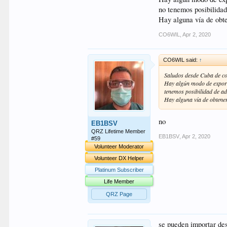
no tenemos posibilidad
Espero haberte ayudado y 
Hay alguna vía de obte
Que tengas un feliz día.
CO6WIL
,
Apr 2, 2020
73, Julio César. EB1BSV
CO6WIL said:
↑
Saludos desde Cuba de co
Hay algún modo de export
tenemos posibilidad de ad
Hay alguna vía de obtener
no
EB1BSV
QRZ Lifetime Member
EB1BSV
,
Apr 2, 2020
#59
Volunteer Moderator
Volunteer DX Helper
Platinum Subscriber
Life Member
QRZ Page
se pueden importar de