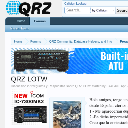
Callsign Lookup
by Callsign
Home
Forums
Recent Posts
Home
Forums
QRZ Community, Database Helpers, and Info
Preg
QRZ LOTW
Discussion in '
Preguntas y Respuestas sobre QRZ.COM
' started by
EA4GXG
,
Apr 
Hola amigos, tengo un
desde España, ciertos
1.- Me aparecerían d
2.-En dicha importaci
Creo que la contestaci