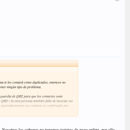
#4
ema te los contará como duplicados, entonces no
poner ningún tipo de problema.
 guardia de QRZ para que los contactos sean
 de QRZ y la otra persona también debe de insertar ese
o automáticamente ese contacto es confirmado por
Nosotros los cubanos no tenemos tarjetas de pago online, por ello