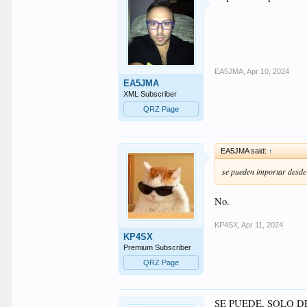
EA5JMA
,
Apr 10, 2024
EA5JMA
XML Subscriber
QRZ Page
EA5JMA said:
↑
se pueden importar desde
No.
KP4SX
,
Apr 11, 2024
KP4SX
Premium Subscriber
QRZ Page
SE PUEDE, SOLO 