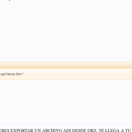
 eqsl hacia lotw?
DEBES EXPORTAR UN ARCHIVO ADI DESDE QRZ, TE LLEGA A T