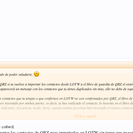
ado de poder saludarte,
 QRZ si tu vuelves a importar los contactos desde LOTW a el libro de guardia de QRZ el sist
aparecerá un mensaje con los contactos que tu tienes duplicados sin mas, ello no debe de su
os contactos que tu tengas o que confirmes en LOTW no son confirmados por QRZ, el libro de
er insertado por ambas partes, es decir, tu has realizado el contacto, lo insertas en el libro
s, indicativo, frecuencia, modo, hora, cuando ambas personas han insertado el mismo contact
Click to expand...
link, esto esta en ingles, puede servirte de gran ayuda.
 co6wil.
ge/faq.html
ortar los contactos de QRZ para importarlos en LOTW sin tener que pagar. 