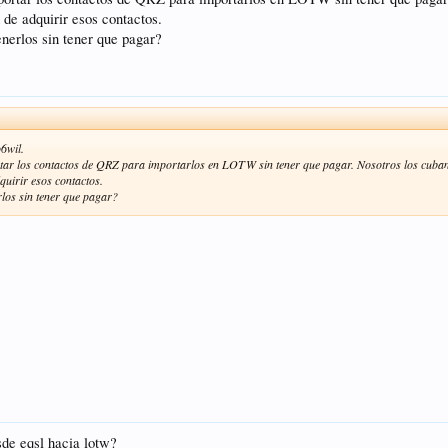
 de adquirir esos contactos.
por favor, no dudes en volver a ponerte en contacto clon migo si tu necesitas alguna ayuda m
nerlos sin tener que pagar?
 / KI7HPQ
6wil.
ar los contactos de QRZ para importarlos en LOTW sin tener que pagar. Nosotros los cubanos
quirir esos contactos.
los sin tener que pagar?
sde eqsl hacia lotw?