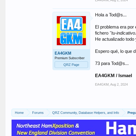
Hola a Tod@s...
El problema era por 
fichero
''tu-indicativo
He actualizado todo 
Espero qué, lo que d
EA4GKM
Premium Subscriber
73 para Tod@s...
QRZ Page
EA4GKM / Ismael
EA4GKM
,
Aug 2, 2024
Home
Forums
QRZ Community, Database Helpers, and Info
Preg