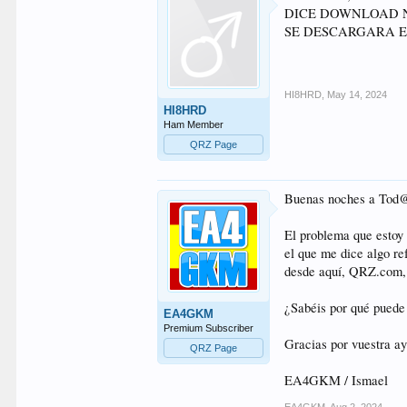
DICE DOWNLOAD N
SE DESCARGARA EL
HI8HRD
,
May 14, 2024
HI8HRD
Ham Member
QRZ Page
Buenas noches a Tod@
El problema que estoy 
el que me dice algo r
desde aquí, QRZ.com, 
¿Sabéis por qué puede
EA4GKM
Premium Subscriber
Gracias por vuestra a
QRZ Page
EA4GKM / Ismael
EA4GKM
,
Aug 2, 2024