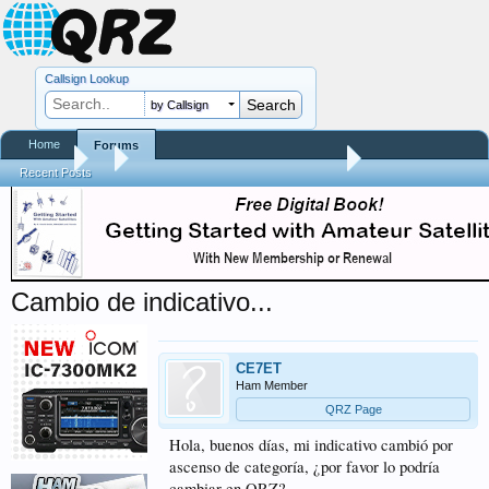
Callsign Lookup
by Callsign
Home
Forums
Forums
...
Preguntas y Respuestas sobre QRZ.COM
Recent Posts
Cambio de indicativo...
CE7ET
Ham Member
QRZ Page
Hola, buenos días, mi indicativo cambió por
ascenso de categoría, ¿por favor lo podría
cambiar en QRZ?