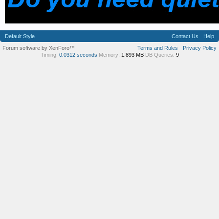
Default Style
Contact Us
Help
Forum software by XenForo™
Terms and Rules
Privacy Policy
Timing:
0.0312 seconds
Memory:
1.893 MB
DB Queries:
9