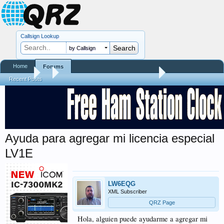
Callsign Lookup
by Callsign
Home
Forums
Forums
...
Preguntas y Respuestas sobre QRZ.COM
Recent Posts
Ayuda para agregar mi licencia especial
LV1E
LW6EQG
XML Subscriber
QRZ Page
Hola, alguien puede ayudarme a agregar mi