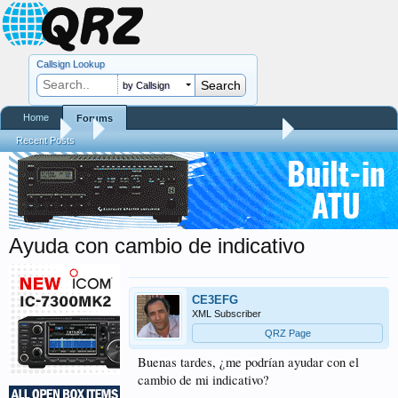
Callsign Lookup
by Callsign
Home
Forums
Forums
...
Preguntas y Respuestas sobre QRZ.COM
Recent Posts
Ayuda con cambio de indicativo
CE3EFG
XML Subscriber
QRZ Page
Buenas tardes, ¿me podrían ayudar con el
cambio de mi indicativo?