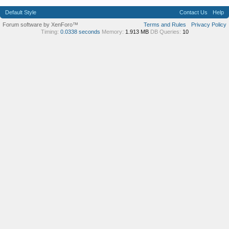
Default Style
Contact Us
Help
Forum software by XenForo™
Terms and Rules
Privacy Policy
Timing:
0.0338 seconds
Memory:
1.913 MB
DB Queries:
10