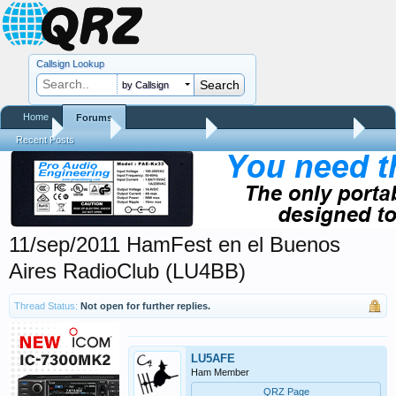
Callsign Lookup
by Callsign
Home
Forums
Home
Forums
QRZ Newsroom
Hamfest Reports & Videos
Recent Posts
11/sep/2011 HamFest en el Buenos
Aires RadioClub (LU4BB)
Thread Status:
Not open for further replies.
LU5AFE
Ham Member
QRZ Page