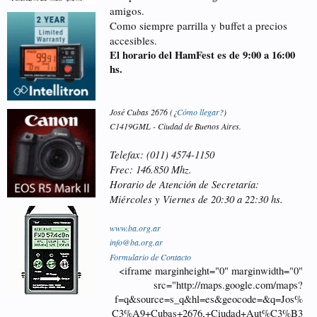
amigos.
Como siempre parrilla y buffet a precios
accesibles.
El horario del HamFest es de 9:00 a 16:00
hs.
José Cubas 2676 (¿
Cómo llegar
?)
C1419GML - Ciudad de Buenos Aires.
Telefax: (011) 4574-1150
Frec: 146.850 Mhz.
Horario de Atención de Secretaría:
Miércoles y Viernes de 20:30 a 22:30 hs.
www.ba.org.ar
info@ba.org.ar
Formulario de Contacto
<iframe marginheight="0" marginwidth="0"
src="http://maps.google.com/maps?
f=q&source=s_q&hl=es&geocode=&q=Jos%
C3%A9+Cubas+2676,+Ciudad+Aut%C3%B3