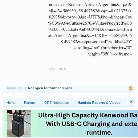
noma+de+Buenos+Aires,+Argentina&aq=0&
sll=-34.586959,-58.497582&sspn=0.021375,0.
029354&vpsrc=0&ie=UTF8&hq=&hnear=Jos
%C3%A9+Cubas+2676,+Villa+Pueyrred%C3
%B3n,+Ciudad+Aut%C3%B3noma+de+Buen
os+Aires,+Argentina&z=14&ll=-34.586959,-5
8.497582&output=embed" width="425"
scrolling="no" frameborder="0"
height="350"></iframe>
Sep 6, 2011
Thread Status:
Not open for further replies.
Home
Forums
QRZ Newsroom
Hamfest Reports & Videos