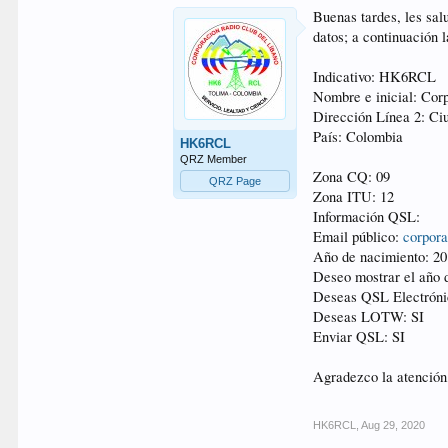
Buenas tardes, les sal
datos; a continuación 
Indicativo: HK6RCL
Nombre e inicial: Cor
Dirección Línea 2: Ciu
País: Colombia
HK6RCL
QRZ Member
Zona CQ: 09
QRZ Page
Zona ITU: 12
Información QSL:
Email público:
corpor
Año de nacimiento: 20
Deseo mostrar el año d
Deseas QSL Electróni
Deseas LOTW: SI
Enviar QSL: SI
Agradezco la atención
HK6RCL
,
Aug 29, 2020