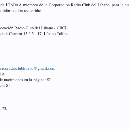
uda HJ6OAA miembro de la Corporación Radio Club del Líbano, para la cual 
la información requerida:
poración Radio Club del Líbano - CRCL
dad: Carrera 15 # 5 - 17, Líbano Tolima
acionradioclublibano@gmail.com
19.
e nacimiento en la página: SI
ca: SI
, 73.