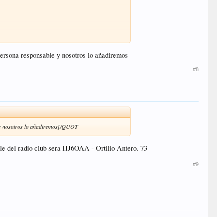
 persona responsable y nosotros lo añadiremos
#8
le y nosotros lo añadiremos[/QUOT
ble del radio club sera HJ6OAA - Ortilio Antero. 73
#9