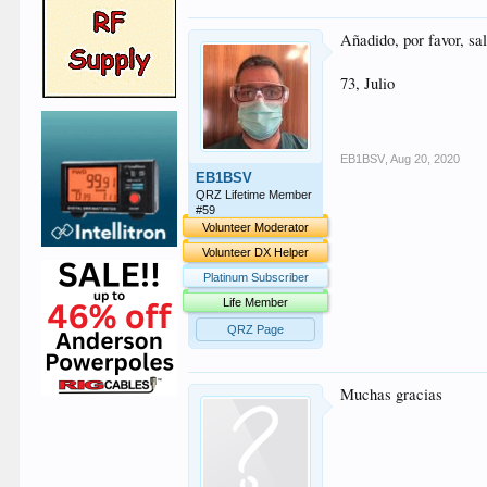
Añadido, por favor, sal
73, Julio
EB1BSV
,
Aug 20, 2020
EB1BSV
QRZ Lifetime Member
#59
Volunteer Moderator
Volunteer DX Helper
Platinum Subscriber
Life Member
QRZ Page
Muchas gracias