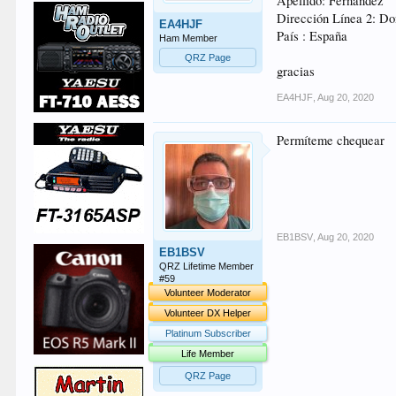
Apellido: Fernández
Dirección Línea 2: Do
EA4HJF
País : España
Ham Member
QRZ Page
gracias
EA4HJF
,
Aug 20, 2020
Permíteme chequear
EB1BSV
,
Aug 20, 2020
EB1BSV
QRZ Lifetime Member
#59
Volunteer Moderator
Volunteer DX Helper
Platinum Subscriber
Life Member
QRZ Page