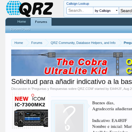
Callsign Lookup
by Callsign
Home
Forums
Recent Posts
Home
Forums
QRZ Community, Database Helpers, and Info
Preg
Solicitud para añadir indicativo a la ba
Discussion in '
Preguntas y Respuestas sobre QRZ.COM
' started by
EA4HJF
,
Aug 2
Buenos días,
Agradecería añadieran
Indicativo: EA4HJF
Nombre e inicial: Mar