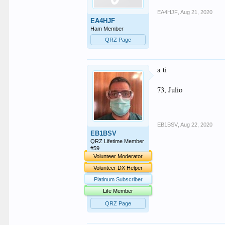
EA4HJF
,
Aug 21, 2020
EA4HJF
Ham Member
QRZ Page
a ti
73, Julio
EB1BSV
,
Aug 22, 2020
EB1BSV
QRZ Lifetime Member
#59
Volunteer Moderator
Volunteer DX Helper
Platinum Subscriber
Life Member
QRZ Page