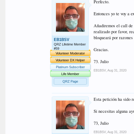
Perfecto.
Entonces yo te voy a e
Añadiremos el call de 
realizado por favor, r
bloqueará por razones 
EB1BSV
QRZ Lifetime Member
#59
Gracias.
Volunteer Moderator
Volunteer DX Helper
73. Julio
Platinum Subscriber
EB1BSV
,
Aug 31, 2020
Life Member
QRZ Page
Esta petición ha sido r
Si necesitas alguna ay
73, Julio
EB1BSV
,
Aug 31, 2020