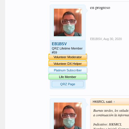
en progreso
EB1BSV
,
Aug 30, 2020
EB1BSV
QRZ Lifetime Member
#59
Volunteer Moderator
Volunteer DX Helper
Platinum Subscriber
Life Member
QRZ Page
HK6RCL said:
↑
Buenas tardes, les saluda
a continuación la informa
Indicativo: HK6RCL
Nombre e inicial: Corpo