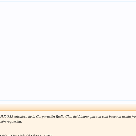
 HJ6OAA miembro de la Corporación Radio Club del Líbano, para la cual busco la ayuda frente
ción requerida:
ración Radio Club del Líbano - CRCL