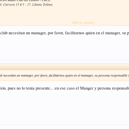
d: Carrera 15 # 5 - 17, Líbano Tolima
Click to expand...
onradioclublibano@gmail.com
 club necesitan un manager, por favor, facilitarnos quien en el manager, su
acimiento en la página: SI
 SI
.
lub necesitan un manager, por favor, facilitarnos quien en el manager, su persona responsab
ón, pues no lo tenia presente... en ese caso el Manger y persona responsa