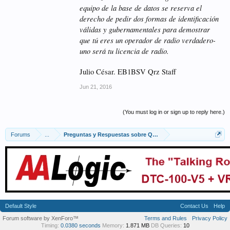
equipo de la base de datos se reserva el
derecho de pedir dos formas de identificación
válidas y gubernamentales para demostrar
que tú eres un operador de radio verdadero-
uno será tu licencia de radio.
Julio César. EB1BSV Qrz Staff
Jun 21, 2016
(You must log in or sign up to reply here.)
Forums
...
Preguntas y Respuestas sobre QRZ.COM
Default Style
Contact Us
Help
Forum software by XenForo™
Terms and Rules
Privacy Policy
Timing:
0.0380 seconds
Memory:
1.871 MB
DB Queries:
10