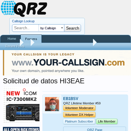
Callsign Lookup
by Callsign
Home
Forums
Forums
...
Preguntas y Respuestas sobre QRZ.COM
Recent Posts
Solicitud de datos HI3EAE
EB1BSV
QRZ Lifetime Member #59
Volunteer Moderator
Volunteer DX Helper
Platinum Subscriber
Life Member
QRZ Page