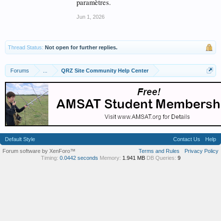
paramètres.
Jun 1, 2026
Thread Status:
Not open for further replies.
Forums
...
QRZ Site Community Help Center
Default Style
Contact Us
Help
Forum software by XenForo™
Terms and Rules
Privacy Policy
Timing:
0.0442 seconds
Memory:
1.941 MB
DB Queries:
9