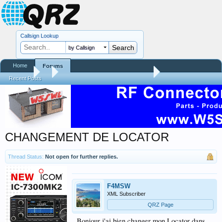
Callsign Lookup
by Callsign
Home
Forums
Forums
...
QRZ Site Community Help Center
Recent Posts
CHANGEMENT DE LOCATOR
Thread Status:
Not open for further replies.
F4MSW
XML Subscriber
QRZ Page
Bonjour j'ai bien changer mon Locator dans