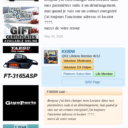
mes paramètres suite à un déménagement,
mai quand je vais sur un contact enregistré
j'ai toujours l'ancienne adresse et locator
????.
merci de votre retour
May 29, 2026
KX0DW
QRZ Lifetime Member #212
Volunteer Moderator
Volunteer DX Helper
Platinum Subscriber
Life Member
QRZ Page
F4MSW said:
↑
Bonjour j'ai bien changer mon Locator dans mes
paramètres suite à un déménagement, mai quand je
vais sur un contact enregistré j'ai toujours
l'ancienne adresse et locator ????.
merci de votre retour