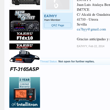
Juan Luis Atalaya Ben
IM77CE
C/ Alcalá de Guadaira
EA7HYY
41710 - Utrera
Ham Member
Sevilla
QRZ Page
ea7hyy@gmail.com
Gracias anticipadas y 
EA7HYY
,
Feb 22, 2014
Thread Status:
Not open for further replies.