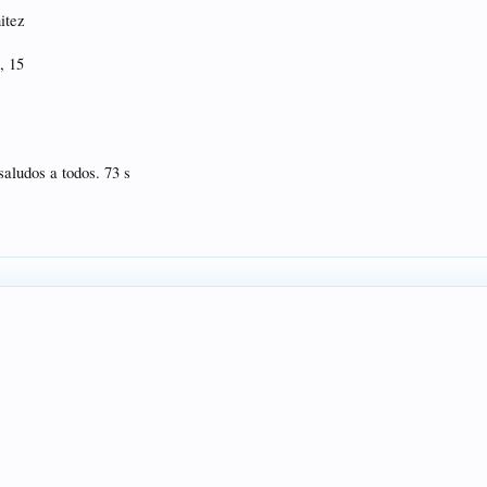
itez
, 15
saludos a todos. 73 s