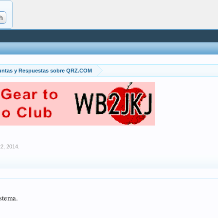
untas y Respuestas sobre QRZ.COM
22, 2014
.
istema.