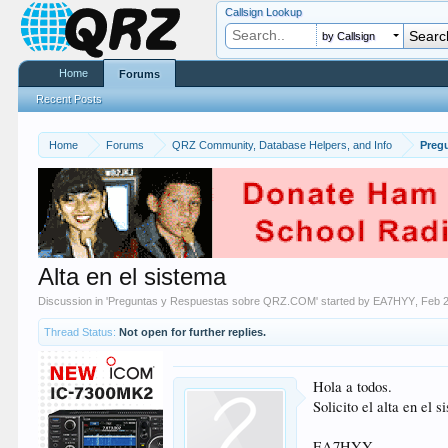
Callsign Lookup
by Callsign
Home
Forums
Recent Posts
Home
Forums
QRZ Community, Database Helpers, and Info
Preg
Alta en el sistema
Discussion in '
Preguntas y Respuestas sobre QRZ.COM
' started by
EA7HYY
,
Feb 
Thread Status:
Not open for further replies.
Hola a todos.
Solicito el alta en el s
EA7HYY